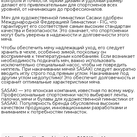
контроля и точности. Яркий дизайн и удобный размер
делают его привлекательным для спортсменов всех
уровней, от начинающих до профессионалов.
Мяч для художественной гимнастики Сасаки одобрен
Международной Федерацией Гимнастики - FIG, что
гарантирует его соответствие самым высоким стандартам
качества и безопасности. Это означает, что спортсменки
могут быть уверены в надежности и долговечности этого
мяча.
Чтобы обеспечить мячу надлежащий уход, его следует
хранить в чехле, особенно зимой, поскольку он
восприимчив к температурным колебаниям. Если возникает
необходимость подкачать мяч, важно использовать
исключительно специальный насос, чтобы не повредить
ниппель. При накачивании мячей SASAKI следует аккуратно
вводить иглу строго под прямым углом. Накачивание под
другим углом недопустимо! Это обеспечит долговечность и
сохранит оптимальные характеристики мяча.
SASAKI — это японская компания, известная по всему миру.
Профессиональные спортсменки часто выбирают ленты,
палочки, мячи и булавы для художественной гимнастики от
SASAKI. Популярность бренда обусловлена высоким
качеством продукции, инновационными разработками и
вниманием к потребностям гимнасток.