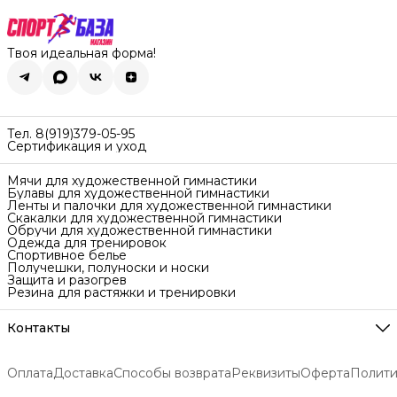
Твоя идеальная форма!
Тел. 8(919)379-05-95
Сертификация и уход
Мячи для художественной гимнастики
Булавы для художественной гимнастики
Ленты и палочки для художественной гимнастики
Скакалки для художественной гимнастики
Обручи для художественной гимнастики
Одежда для тренировок
Спортивное белье
Получешки, полуноски и носки
Защита и разогрев
Резина для растяжки и тренировки
Контакты
Адрес
Екатеринбург ул. Самолётная 7
Оплата
Доставка
Способы возврата
Реквизиты
Оферта
Полити
Телефон
8 (919) 379-05-95
Доставка