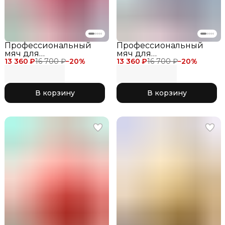
Профессиональный
Профессиональный
мяч для
мяч для
13 360 ₽
художественной
16 700 ₽
−
20
%
13 360 ₽
художественной
16 700 ₽
−
20
%
гимнастики SASAKI M-
гимнастики SASAKI M-
207BRM-F 18.5 см, цвет
207AU-F 18.5 см, цвет
фуксия с блеском
сиреневый с блеском
В корзину
В корзину
MYBR Mystic Berry
LD Lavender