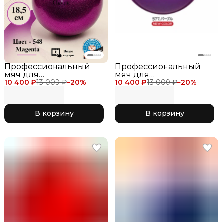
Профессиональный
Профессиональный
мяч для
мяч для
10 400 ₽
художественной
13 000 ₽
−
20
%
10 400 ₽
художественной
13 000 ₽
−
20
%
гимнастики Chacott
гимнастики Chacott
Jewelry Ball для
Jewelry Ball для
соревнований,
соревнований,
В корзину
В корзину
диаметр 18.5 см, цвет
диаметр 18.5 см, цвет
фуксия с блеском 548
фиолетовый с блеском
Magenta
577 Purple