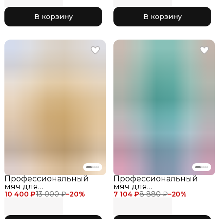
блеском 598 Silver
Prism Ball 18,5см, цвет
красный 656 Grenadine
В корзину
В корзину
Профессиональный
Профессиональный
мяч для
мяч для
10 400 ₽
художественной
13 000 ₽
−
20
%
7 104 ₽
художественной
8 880 ₽
−
20
%
гимнастики Chacott
гимнастики SASAKI M-
Jewelry Ball для
20 18.5 см для
соревнований,
соревнований, цвет