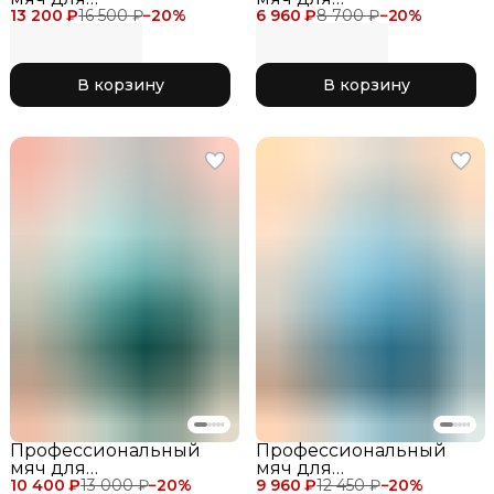
13 200 ₽
художественной
16 500 ₽
−
20
%
6 960 ₽
художественной
8 700 ₽
−
20
%
гимнастики Chacott
гимнастики Chacott
Shiny Ball 18.5 см для
Practice Gym Ball 17 см,
соревнований, цвет
цвет оранжевый 083
В корзину
В корзину
желтый с блеском см
Orange
662 Canary
Профессиональный
Профессиональный
мяч для
мяч для
10 400 ₽
художественной
13 000 ₽
−
20
%
9 960 ₽
художественной
12 450 ₽
−
20
%