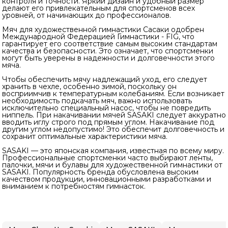
контроля и точности. Яркий дизайн и удобный размер
делают его привлекательным для спортсменов всех
уровней, от начинающих до профессионалов.
Мяч для художественной гимнастики Сасаки одобрен
Международной Федерацией Гимнастики - FIG, что
гарантирует его соответствие самым высоким стандартам
качества и безопасности. Это означает, что спортсменки
могут быть уверены в надежности и долговечности этого
мяча.
Чтобы обеспечить мячу надлежащий уход, его следует
хранить в чехле, особенно зимой, поскольку он
восприимчив к температурным колебаниям. Если возникает
необходимость подкачать мяч, важно использовать
исключительно специальный насос, чтобы не повредить
ниппель. При накачивании мячей SASAKI следует аккуратно
вводить иглу строго под прямым углом. Накачивание под
другим углом недопустимо! Это обеспечит долговечность и
сохранит оптимальные характеристики мяча.
SASAKI — это японская компания, известная по всему миру.
Профессиональные спортсменки часто выбирают ленты,
палочки, мячи и булавы для художественной гимнастики от
SASAKI. Популярность бренда обусловлена высоким
качеством продукции, инновационными разработками и
вниманием к потребностям гимнасток.