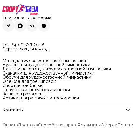
Твоя идеальная форма!
Тел. 8(919)379-05-95
Сертификация и уход
Мячи для художественной гимнастики
Булавы для художественной гимнастики
Ленты и палочки для художественной гимнастики
Скакалки для художественной гимнастики
Обручи для художественной гимнастики
Одежда для тренировок
Спортивное белье
Получешки, полуноски и носки
Защита и разогрев
Резина для растяжки и тренировки
Контакты
Адрес
Екатеринбург ул. Самолётная 7
Оплата
Доставка
Способы возврата
Реквизиты
Оферта
Полити
Телефон
8 (919) 379-05-95
Доставка