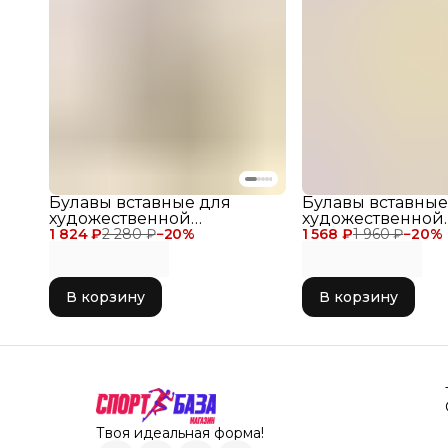
Булавы вставные для
Булавы вставные
художественной
художественной
1 824 ₽
гимнастики Verba Sport
2 280 ₽
−
20
%
1 568 ₽
гимнастики Verb
1 960 ₽
−
20
%
INSERT, размер 40,9 см,
INSERT, размер 36
цвет Лайм-Черный
цвет Чёрно-жёл
В корзину
В корзину
Твоя идеальная форма!