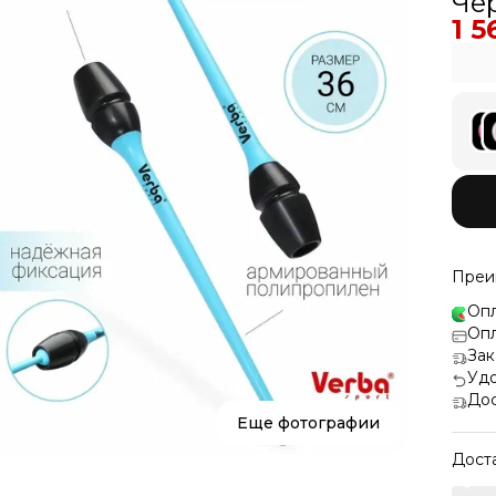
Чё
1 5
Преи
Опл
Опл
Зак
Удо
Дос
Еще фотографии
Дост