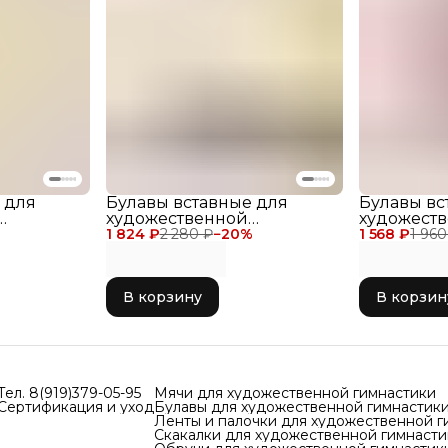
В
да
са
Ум
вы
с
д
П
с
в
Комп
упак
 для
Булавы вставные для
Булавы вс
VERB
художественной
художест
безуп
a Sport
1 824 ₽
гимнастики Verba Sport
2 280 ₽
−
20
%
1 568 ₽
гимнастик
1 960
,4 см,
INSERT, размер 40,9 см,
INSERT, ра
тый
цвет Чёрно-жёлтый
цвет Фук
В корзину
В корзин
Тел. 8(919)379-05-95
Мячи для художественной гимнастики
Сертификация и уход
Булавы для художественной гимнастик
Ленты и палочки для художественной г
Скакалки для художественной гимнасти