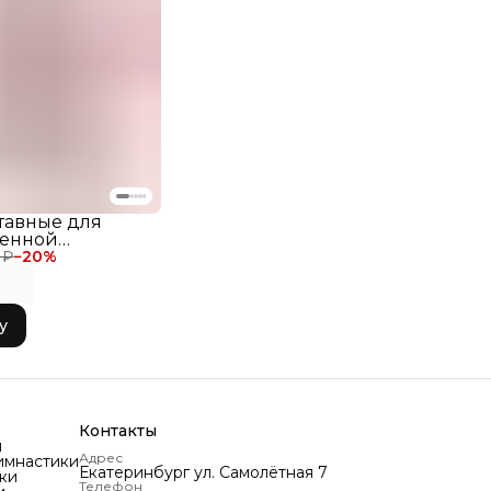
акуумная фиксация: Булавы надёжно соединяются
же при неглубокой вставке (всего на несколько
нтиметров) благодаря особой конструкции.
ный запас прочности: По мере естественного износа
 можете вставлять их немного глубже, продлевая срок
лужбы и отсрочивая необходимость использования
ополнительной фиксации (например, лейкопластыря).
равильное обращение: Для сохранения целостности
наряда извлекайте и соединяйте булавы плавным
ращательным движением.
лектация: Поставляются в фирменной заводской
овке с подробной инструкцией.
тавные для
A SPORT — для гимнасток, которые ценят
венной
речный контроль и долговечность в каждой детали.
и Verba Sport
 ₽
−
20
%
змер 36,4 см,
сия-Черный
у
Контакты
и
Адрес
имнастики
Екатеринбург ул. Самолётная 7
ки
Телефон