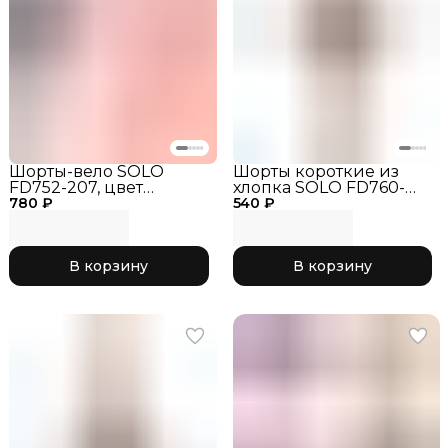
Шорты-вело SOLO
Шорты короткие из
FD752-207, цвет
хлопка SOLO FD760-
780 ₽
Черные, размер_28,
540 ₽
107, цвет Черные
шорты для
гимнастики,
тренировочные шорты
В корзину
В корзину
РГ, одежда для
гимнастики