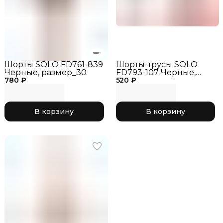
Шорты SOLO FD761-839
Шорты-трусы SOLO
Черные, размер_30
FD793-107 Черные,
780 ₽
520 ₽
размер_40
В корзину
В корзину