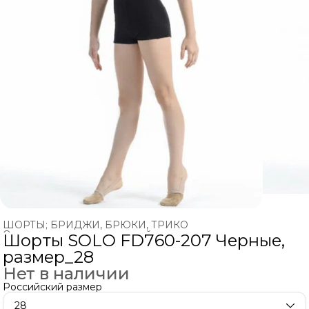
ШОРТЫ; БРИДЖИ, БРЮКИ, ТРИКО
Одежда для художественной гимнастики
›
Шорты SOLO FD760-207 Черные,
Главная
›
ХУДОЖЕСТВЕННАЯ ГИМНАСТИКА
›
размер_28
Нет в наличии
Российский размер
28