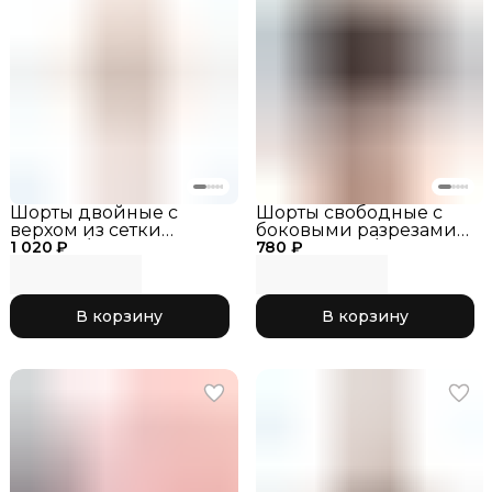
Шорты двойные с
Шорты свободные с
верхом из сетки
боковыми разрезами
1 020 ₽
черный/лайм, RG770-
780 ₽
SOLO RG763/2-110
13
В корзину
В корзину