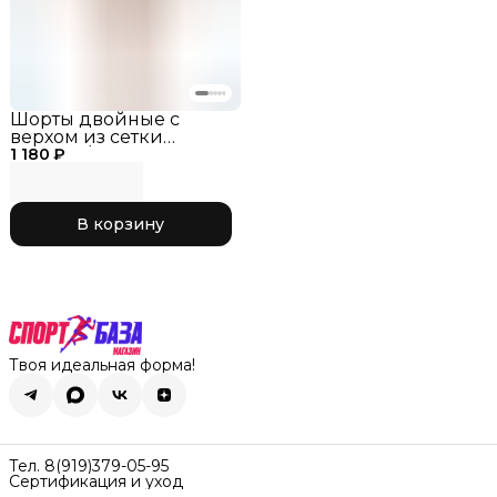
Шорты двойные с
верхом из сетки
1 180 ₽
черный/
розовый,_RG770-11
В корзину
Твоя идеальная форма!
Тел. 8(919)379-05-95
Сертификация и уход