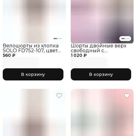
Велошорты из хлопка
Шорты двойные верх
SOLO FD752-107, цвет
свободный с
560 ₽
Черные, шорты для
1 020 ₽
боковыми разрезами
гимнастики,
SOLO RG767-107, цвет
тренировочные шорты
Черные
РГ, одежда для
В корзину
В корзину
гимнастики