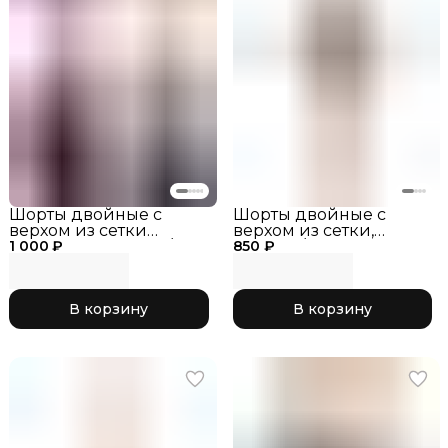
Шорты двойные с
Шорты двойные с
верхом из сетки
верхом из сетки,
1 000 ₽
RG768.0-11 чёрный/
850 ₽
черный/лайм_RG768.0-
розовый
13
В корзину
В корзину